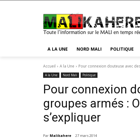
A LA UNE
NORD MALI
POLITIQUE
Accueil
A la Une
Pour connexion douteuse avec des
A la Une
Nord Mali
Politique
Pour connexion d
groupes armés : 
s’expliquer
Par
Malikahere
27 mars 2014