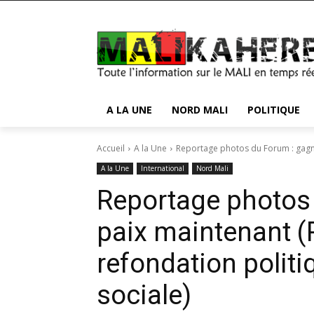
A LA UNE
NORD MALI
POLITIQUE
Accueil
A la Une
Reportage photos du Forum : gagne
A la Une
International
Nord Mali
Reportage photos 
paix maintenant (
refondation polit
sociale)