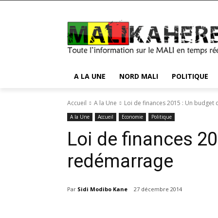
A LA UNE
NORD MALI
POLITIQUE
Accueil
A la Une
Loi de finances 2015 : Un budget
A la Une
Accueil
Economie
Politique
Loi de finances 2
redémarrage
Par
Sidi Modibo Kane
27 décembre 2014