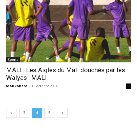
Sports
MALI : Les Aigles du Mali douchés par les
Walyas : MALI
Malikahere
-
16 octobre 2014
0
3
4
5