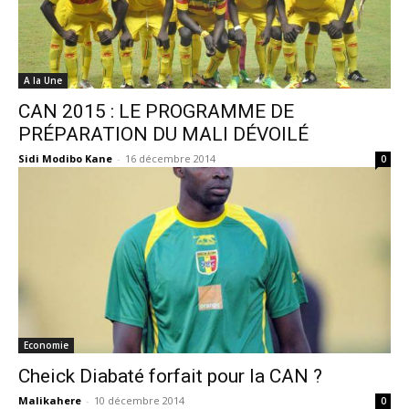
A la Une
CAN 2015 : LE PROGRAMME DE
PRÉPARATION DU MALI DÉVOILÉ
Sidi Modibo Kane
-
16 décembre 2014
0
Economie
Cheick Diabaté forfait pour la CAN ?
Malikahere
-
10 décembre 2014
0