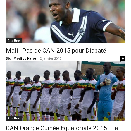
A la Une
Mali : Pas de CAN 2015 pour Diabaté
Sidi Modibo Kane
-
2 janvier 2015
0
A la Une
CAN Orange Guinée Equatoriale 2015 : La