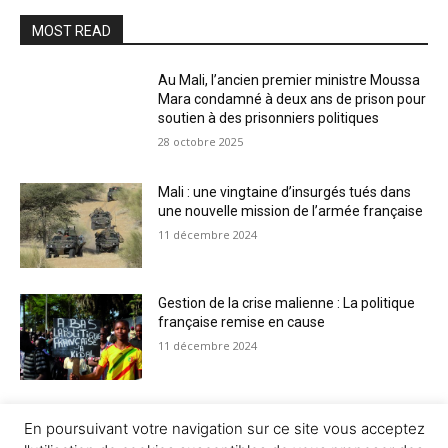
MOST READ
Au Mali, l’ancien premier ministre Moussa
Mara condamné à deux ans de prison pour
soutien à des prisonniers politiques
28 octobre 2025
Mali : une vingtaine d’insurgés tués dans
une nouvelle mission de l’armée française
11 décembre 2024
Gestion de la crise malienne : La politique
française remise en cause
11 décembre 2024
Mali: le président IBK à Strasbourg pour
En poursuivant votre navigation sur ce site vous acceptez
remercier l’Europe de son soutien