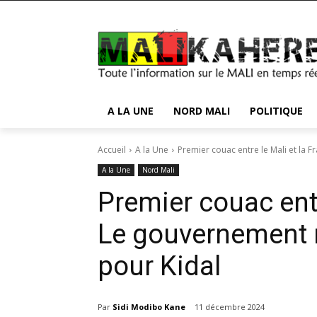
A LA UNE
NORD MALI
POLITIQUE
Accueil
A la Une
Premier couac entre le Mali et la F
A la Une
Nord Mali
Premier couac entr
Le gouvernement re
pour Kidal
Par
Sidi Modibo Kane
11 décembre 2024