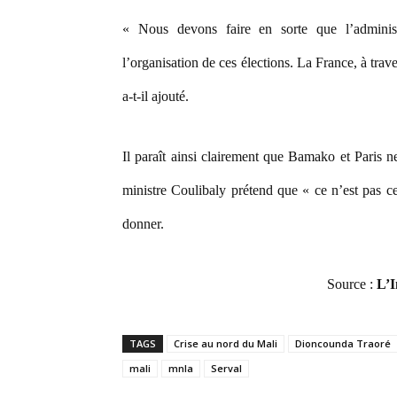
« Nous devons faire en sorte que l’administr
l’organisation de ces élections. La France, à trave
a-t-il ajouté.
Il paraît ainsi clairement que Bamako et Paris 
ministre Coulibaly prétend que « ce n’est pas ce
donner.
Source :
L’I
TAGS
Crise au nord du Mali
Dioncounda Traoré
mali
mnla
Serval