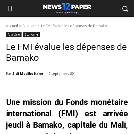
Accueil
A la Une
Le FMI évalue les dépenses de Bamako
A la Une
Economie
Le FMI évalue les dépenses de
Bamako
Par
Sidi Modibo Kane
12 septembre 2014
Une mission du Fonds monétaire
international (FMI) est arrivée
jeudi à Bamako, capitale du Mali,