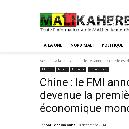
A LA UNE
NORD MALI
POLITIQUE
Accueil
A la Une
Chine : le FMI annonce qu'elle est
A la Une
Accueil
Economie
International
Chine : le FMI ann
devenue la premi
économique mond
Par
Sidi Modibo Kane
8 décembre 2014