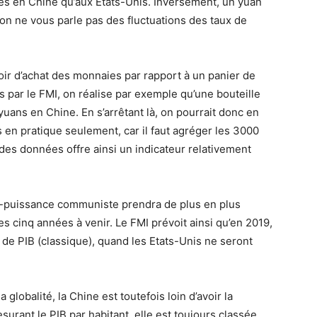
es en Chine qu’aux Etats-Unis. Inversement, un yuan
 on ne vous parle pas des fluctuations des taux de
oir d’achat des monnaies par rapport à un panier de
s par le FMI, on réalise par exemple qu’une bouteille
 yuans en Chine. En s’arrêtant là, on pourrait donc en
s en pratique seulement, car il faut agréger les 3000
des données offre ainsi un indicateur relativement
’ex-puissance communiste prendra de plus en plus
es cinq années à venir. Le FMI prévoit ainsi qu’en 2019,
s de PIB (classique), quand les Etats-Unis ne seront
 globalité, la Chine est toutefois loin d’avoir la
surant le PIB par habitant, elle est toujours classée