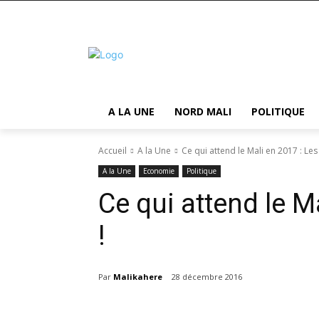
A LA UNE
NORD MALI
POLITIQUE
Accueil
A la Une
Ce qui attend le Mali en 2017 : Les 
A la Une
Economie
Politique
Ce qui attend le Ma
!
Par
Malikahere
28 décembre 2016