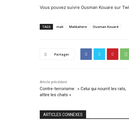
Vous pouvez suivre Ousman Kouare sur Twi
TAGS
mali
Malikahere
Ousman Kouaré
Partager
Article précédent
Contre-terrorisme : « Celui qui nourrit les rats,
attire les chats »
ARTICLES CONNEXES