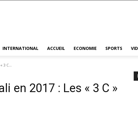
INTERNATIONAL
ACCUEIL
ECONOMIE
SPORTS
VI
« 3 C...
li en 2017 : Les « 3 C »