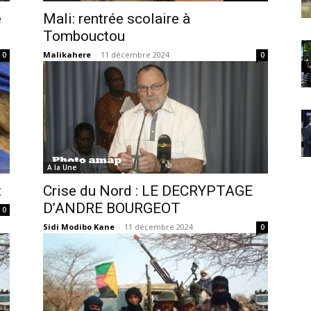
e
Mali: rentrée scolaire à
Tombouctou
Malikahere
-
11 décembre 2024
0
0
A la Une
t
Crise du Nord : LE DECRYPTAGE
D’ANDRE BOURGEOT
0
Sidi Modibo Kane
-
11 décembre 2024
0