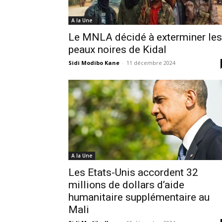
A la Une
Le MNLA décidé à exterminer les
peaux noires de Kidal
Sidi Modibo Kane
-
11 décembre 2024
A la Une
Les Etats-Unis accordent 32
millions de dollars d’aide
humanitaire supplémentaire au
Mali