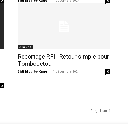
Sidi Modibo Kane
-
11 décembre 2024
0
0
A la Une
Reportage RFI : Retour simple pour
Tombouctou
Sidi Modibo Kane
-
11 décembre 2024
0
0
Page 1 sur 4