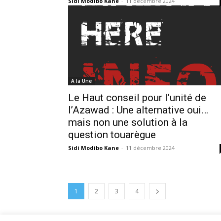
Sidi Modibo Kane
-
11 décembre 2024
A la Une
Le Haut conseil pour l’unité de
l’Azawad : Une alternative oui…
mais non une solution à la
question touarègue
Sidi Modibo Kane
-
11 décembre 2024
1
2
3
4