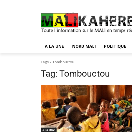
A LA UNE
NORD MALI
POLITIQUE
Tags
Tombouctou
Tag:
Tombouctou
A la Une