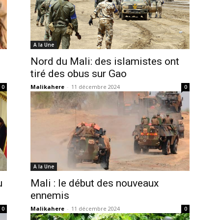
A la Une
Nord du Mali: des islamistes ont
i
tiré des obus sur Gao
Malikahere
-
11 décembre 2024
0
0
A la Une
u
Mali : le début des nouveaux
ennemis
Malikahere
-
11 décembre 2024
0
0