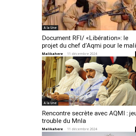
A la Une
Document RFI/ «Libération»: le
projet du chef d’Aqmi pour le mal
Malikahere
-
11 décembre 2024
A la Une
Rencontre secrète avec AQMI : je
trouble du Mnla
Malikahere
-
11 décembre 2024