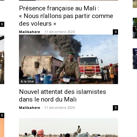
Présence française au Mali :
« Nous n’allons pas partir comme
des voleurs »
0
Malikahere
-
11 décembre 2024
0
A la Une
e
Nouvel attentat des islamistes
dans le nord du Mali
Malikahere
-
11 décembre 2024
0
0