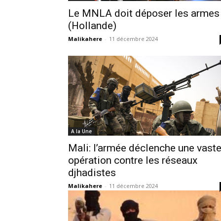
Le MNLA doit déposer les armes
(Hollande)
Malikahere
-
11 décembre 2024
A la Une
Mali: l’armée déclenche une vast
opération contre les réseaux
djhadistes
Malikahere
-
11 décembre 2024