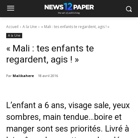
Accueil
A la Une
« Mali : tes enfants te regardent, agis ! »
A la Une
« Mali : tes enfants te
regardent, agis ! »
Par
Malikahere
18 avril 2016
L’enfant a 6 ans, visage sale, yeux
sombres, main tendue…boire et
manger sont ses priorités. Livré à