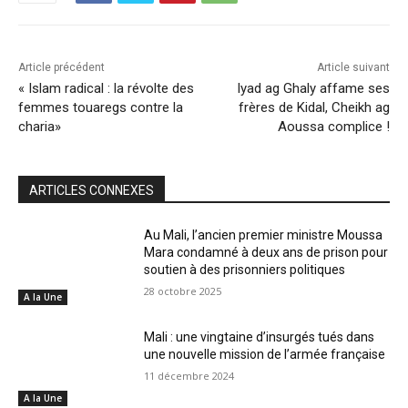
Article précédent
Article suivant
« Islam radical : la révolte des
Iyad ag Ghaly affame ses
femmes touaregs contre la
frères de Kidal, Cheikh ag
charia»
Aoussa complice !
ARTICLES CONNEXES
Au Mali, l’ancien premier ministre Moussa
Mara condamné à deux ans de prison pour
soutien à des prisonniers politiques
28 octobre 2025
A la Une
Mali : une vingtaine d’insurgés tués dans
une nouvelle mission de l’armée française
11 décembre 2024
A la Une