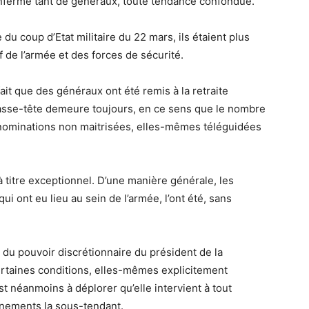
renferme tant de généraux, toute tendance confondue.
 du coup d’Etat militaire du 22 mars, ils étaient plus
f de l’armée et des forces de sécurité.
fait que des généraux ont été remis à la retraite
 casse-tête demeure toujours, en ce sens que le nombre
 nominations non maitrisées, elles-mêmes téléguidées
 titre exceptionnel. D’une manière générale, les
i ont eu lieu au sein de l’armée, l’ont été, sans
e du pouvoir discrétionnaire du président de la
ertaines conditions, elles-mêmes explicitement
st néanmoins à déplorer qu’elle intervient à tout
énements la sous-tendant.