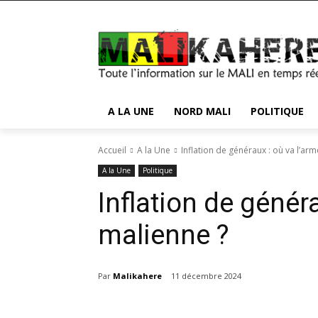
A LA UNE
NORD MALI
POLITIQUE
Accueil
A la Une
Inflation de généraux : où va l’ar
A la Une
Politique
Inflation de génér
malienne ?
Par
Malikahere
11 décembre 2024