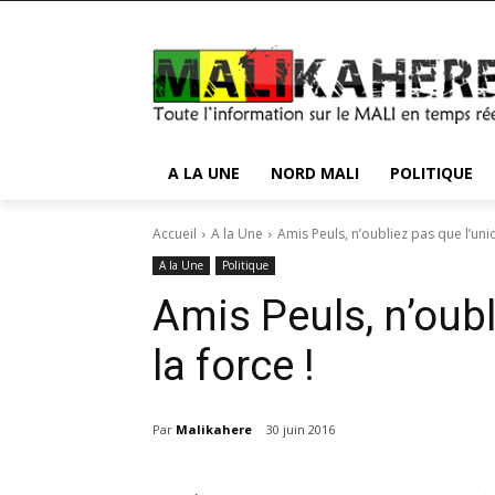
A LA UNE
NORD MALI
POLITIQUE
Accueil
A la Une
Amis Peuls, n’oubliez pas que l’union
A la Une
Politique
Amis Peuls, n’oubl
la force !
Par
Malikahere
30 juin 2016