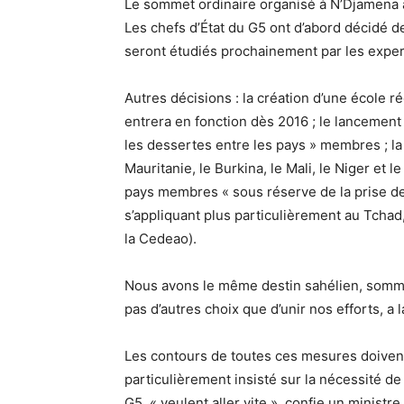
Le sommet ordinaire organisé à N’Djamena a
Les chefs d’État du G5 ont d’abord décidé de
seront étudiés prochainement par les exper
Autres décisions : la création d’une école r
entrera en fonction dès 2016 ; le lancemen
les dessertes entre les pays » membres ; la 
Mauritanie, le Burkina, le Mali, le Niger et l
pays membres « sous réserve de la prise de 
s’appliquant plus particulièrement au Tchad,
la Cedeao).
Nous avons le même destin sahélien, somm
pas d’autres choix que d’unir nos efforts, a
Les contours de toutes ces mesures doivent 
particulièrement insisté sur la nécessité d
G5, « veulent aller vite », confie un minist