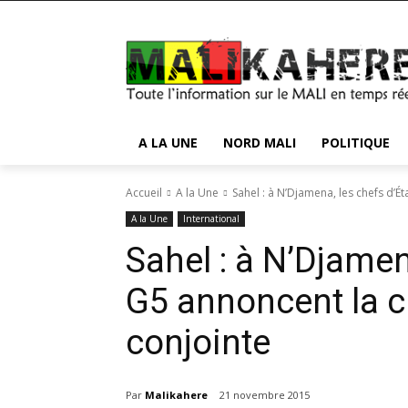
A LA UNE
NORD MALI
POLITIQUE
Accueil
A la Une
Sahel : à N’Djamena, les chefs d’Ét
A la Une
International
Sahel : à N’Djamen
G5 annoncent la c
conjointe
Par
Malikahere
21 novembre 2015