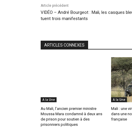
Article précédent
VIDÉO – André Bourgeot : Mali, les casques bl
tuent trois manifestants
ARTICLES CONNEXES
A la Une
A la Une
Au Mali, l’ancien premier ministre
Mali : une v
Moussa Mara condamné à deux ans
dans une no
de prison pour soutien à des
française
prisonniers politiques