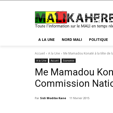
A LA UNE
NORD MALI
POLITIQUE
Accueil
A la Une
Me Mamadou Konaté à la tête de 
A la Une
Accueil
Economie
Me Mamadou Konaté
Commission Natio
Par
Sidi Modibo Kane
11 février 2015