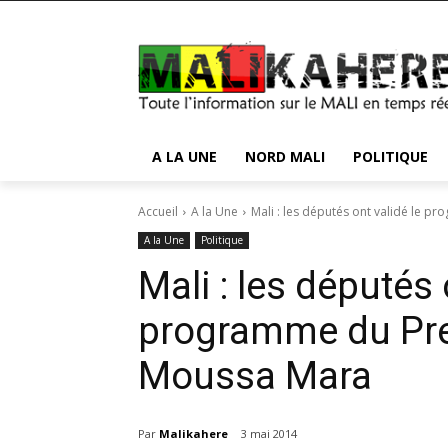
A LA UNE
NORD MALI
POLITIQUE
Accueil
A la Une
Mali : les députés ont validé le p
A la Une
Politique
Mali : les députés 
programme du Pre
Moussa Mara
Par
Malikahere
3 mai 2014