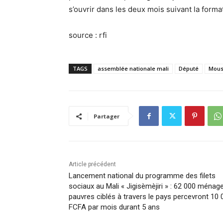
s’ouvrir dans les deux mois suivant la for
source : rfi
TAGS
assemblée nationale mali
Député
Mous
Partager
Article précédent
Lancement national du programme des filets
sociaux au Mali « Jigisèmèjiri » : 62 000 ménag
pauvres ciblés à travers le pays percevront 10 
FCFA par mois durant 5 ans