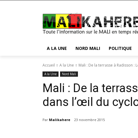
A LA UNE
NORD MALI
POLITIQUE
Accueil
A la Une
Mali : De la terrasse à Radisson : Le
A la Une
Nord Mali
Mali : De la terras
dans l’œil du cycl
Par
Malikahere
23 novembre 2015