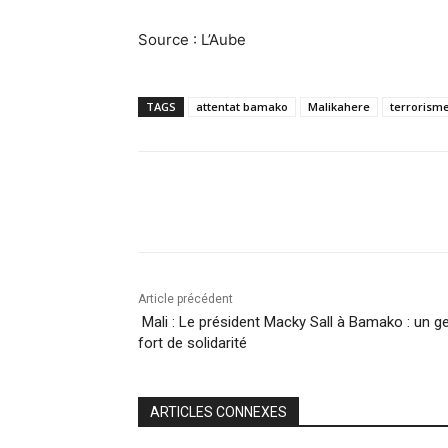
Source : L’Aube
TAGS
attentat bamako
Malikahere
terrorisme
Partager
Article précédent
Mali : Le président Macky Sall à Bamako : un g
fort de solidarité
ARTICLES CONNEXES