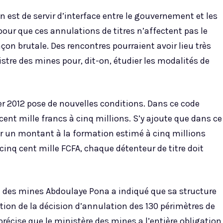
 est de servir d’interface entre le gouvernement et les
pour que ces annulations de titres n’affectent pas le
çon brutale. Des rencontres pourraient avoir lieu très
stre des mines pour, dit-on, étudier les modalités de
er 2012 pose de nouvelles conditions. Dans ce code
 cent mille francs à cinq millions. S’y ajoute que dans ce
uer un montant à la formation estimé à cinq millions
cinq cent mille FCFA, chaque détenteur de titre doit
re des mines Abdoulaye Pona a indiqué que sa structure
ption de la décision d’annulation des 130 périmètres de
 précise que le ministère des mines a l’entière obligation