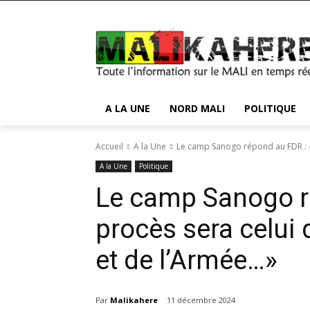
A LA UNE
NORD MALI
POLITIQUE
Accueil
A la Une
Le camp Sanogo répond au FDR : «
A la Une
Politique
Le camp Sanogo r
procès sera celui 
et de l’Armée…»
Par
Malikahere
11 décembre 2024