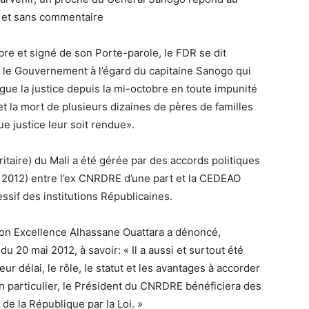
o et sans commentaire
 et signé de son Porte-parole, le FDR se dit
 le Gouvernement à l’égard du capitaine Sanogo qui
rgue la justice depuis la mi-octobre en toute impunité
n et la mort de plusieurs dizaines de pères de familles
e justice leur soit rendue».
ritaire) du Mali a été gérée par des accords politiques
ai 2012) entre l’ex CNRDRE d’une part et la CEDEAO
essif des institutions Républicaines.
 Son Excellence Alhassane Ouattara a dénoncé,
u 20 mai 2012, à savoir: « Il a aussi et surtout été
ur délai, le rôle, le statut et les avantages à accorder
 particulier, le Président du CNRDRE bénéficiera des
e la République par la Loi. »