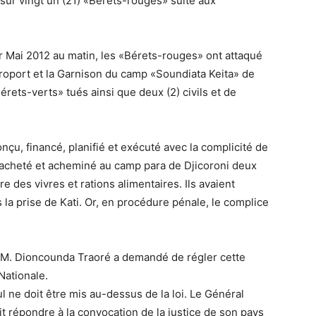
 sur vingt un (21) «Bérets-rouges» suite aux
er Mai 2012 au matin, les «Bérets-rouges» ont attaqué
éroport et la Garnison du camp «Soundiata Keita» de
Bérets-verts» tués ainsi que deux (2) civils et de
conçu, financé, planifié et exécuté avec la complicité de
 acheté et acheminé au camp para de Djicoroni deux
re des vivres et rations alimentaires. Ils avaient
 la prise de Kati. Or, en procédure pénale, le complice
on M. Dioncounda Traoré a demandé de régler cette
Nationale.
nul ne doit être mis au-dessus de la loi. Le Général
t répondre à la convocation de la justice de son pays