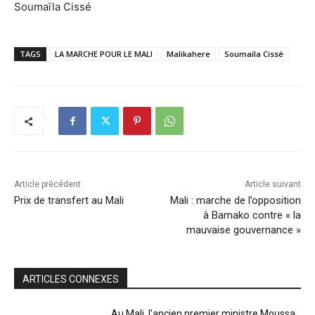
Soumaïla Cissé
TAGS
LA MARCHE POUR LE MALI
Malikahere
Soumaïla Cissé
Article précédent
Article suivant
Prix de transfert au Mali
Mali : marche de l’opposition
à Bamako contre « la
mauvaise gouvernance »
ARTICLES CONNEXES
Au Mali, l’ancien premier ministre Moussa