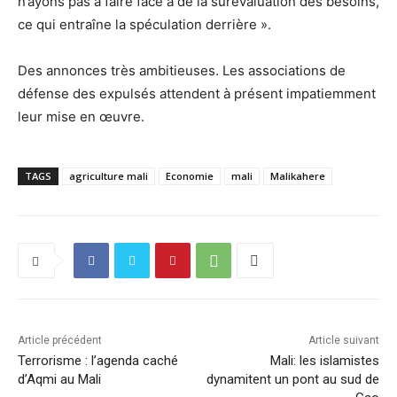
n’ayons pas à faire face à de la surévaluation des besoins,
ce qui entraîne la spéculation derrière ».
Des annonces très ambitieuses. Les associations de
défense des expulsés attendent à présent impatiemment
leur mise en œuvre.
TAGS
agriculture mali
Economie
mali
Malikahere
Article précédent
Article suivant
Terrorisme : l’agenda caché
Mali: les islamistes
d’Aqmi au Mali
dynamitent un pont au sud de